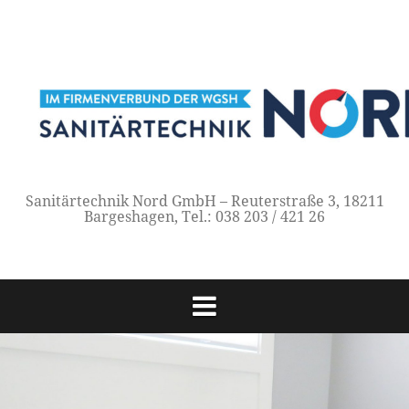
Springe
zum
Inhalt
Sanitärtechnik Nord GmbH – Reuterstraße 3, 18211
Bargeshagen, Tel.: 038 203 / 421 26